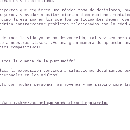
dinación y flexibilidad.
deportes que requieren una rápida toma de decisiones, pu
mayores, y ayudar a evitar ciertas disminuciones mentale
 como la esgrima en los que los participantes deben move
odrían contrarrestar problemas relacionados con la edad 
.
 de toda la vida ya se ha desvanecido, tal vez sea hora 
te a nuestras clases. ¡Es una gran manera de aprender un
ntos competitivos!
vamos la cuenta de la puntuación"
lica la exposición continua a situaciones desafiantes pu
neuronales en los adultos"
cto con muchas personas más jóvenes y me inspiro para tr
d/vLHIT2KkNxY?autoplay=1&modestbranding=1&rel=0